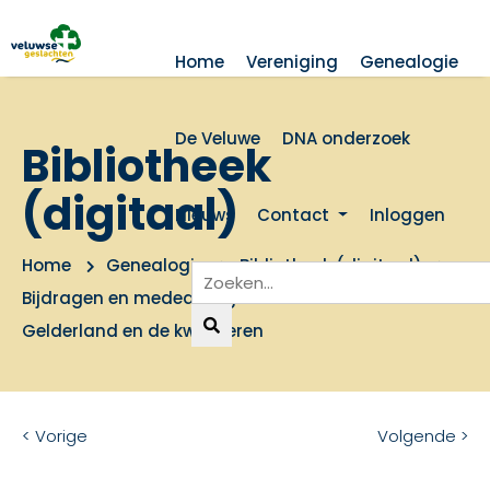
Home
Vereniging
Genealogie
De Veluwe
DNA onderzoek
Bibliotheek
(digitaal)
Nieuws
Contact
Inloggen
Home
Genealogie
Bibliotheek (digitaal)
Bijdragen en mededelingen: Kaarten van
Gelderland en de kwartieren
< Vorige
Volgende >