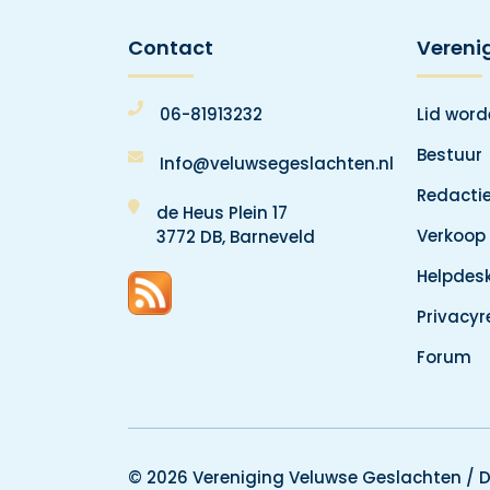
Contact
Vereni
06-81913232
Lid wor
Bestuur
Info@veluwsegeslachten.nl
Redacti
de Heus Plein 17
Verkoop
3772 DB, Barneveld
Helpdes
Privacy
Forum
© 2026 Vereniging Veluwse Geslachten /
D