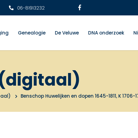
06-81913232
ging
Genealogie
De Veluwe
DNA onderzoek
N
(digitaal)
taal)
Benschop Huwelijken en dopen 1645-1811, K 1706-