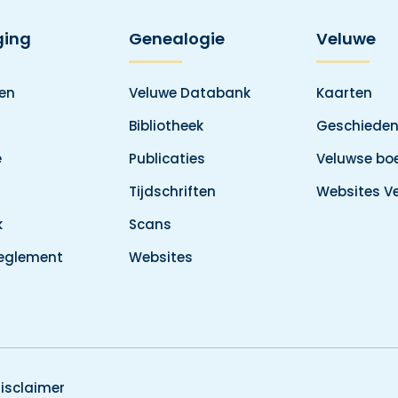
ging
Genealogie
Veluwe
den
Veluwe Databank
Kaarten
Bibliotheek
Geschieden
e
Publicaties
Veluwse boe
Tijdschriften
Websites V
k
Scans
reglement
Websites
isclaimer