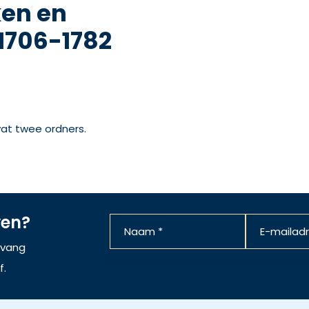
en en
 1706-1782
vat twee ordners.
ven?
ntvang
f.