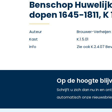
Benschop Huwelijk
dopen 1645-1811, K
Auteur
Brouwer-Verheijen
Kast
K.1.5.01
Info
Zie ook K.2.4.07 Be
Op de hoogte blij
Schrijft u zich dan nu in en o
automatisch onze nieuwsbrie