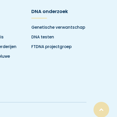
DNA onderzoek
Genetische verwantschap
is
DNA testen
rderijen
FTDNA projectgroep
eluwe
Top