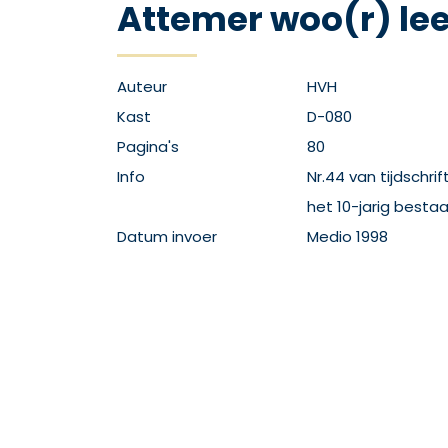
Attemer woo(r) lee
Auteur
HVH
Kast
D-080
Pagina's
80
Info
Nr.44 van tijdschr
het 10-jarig bestaa
Datum invoer
Medio 1998