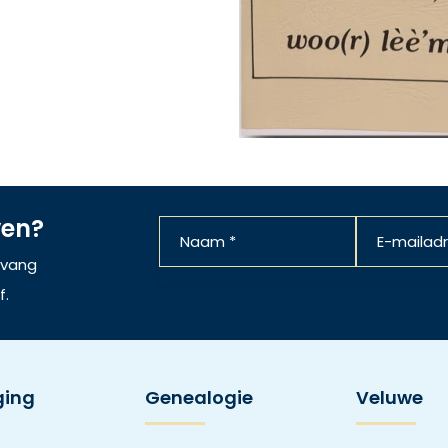
ven?
ntvang
f.
ging
Genealogie
Veluwe