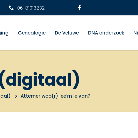
06-81913232
ging
Genealogie
De Veluwe
DNA onderzoek
N
(digitaal)
taal)
Attemer woo(r) lee'm ie van?