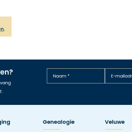
,
en
.
ven?
ntvang
f.
ging
Genealogie
Veluwe