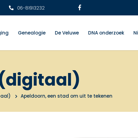
06-81913232
ging
Genealogie
De Veluwe
DNA onderzoek
N
(digitaal)
taal)
Apeldoorn, een stad om uit te tekenen