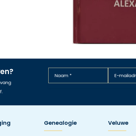
ven?
ntvang
f.
ging
Genealogie
Veluwe