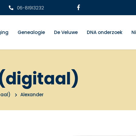
06-81913232
ging
Genealogie
De Veluwe
DNA onderzoek
N
(digitaal)
taal)
Alexander