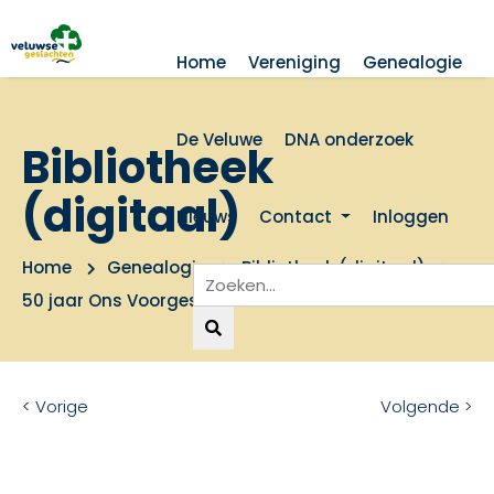
Home
Vereniging
Genealogie
De Veluwe
DNA onderzoek
Bibliotheek
(digitaal)
Nieuws
Contact
Inloggen
Home
Genealogie
Bibliotheek (digitaal)
50 jaar Ons Voorgeslacht
< Vorige
Volgende >