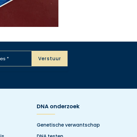
DNA onderzoek
Genetische verwantschap
is
DNA testen