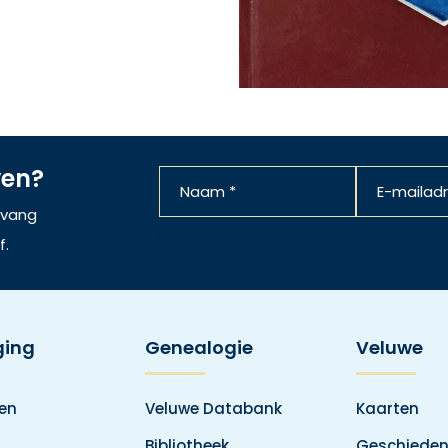
ven?
ntvang
f.
ging
Genealogie
Veluwe
den
Veluwe Databank
Kaarten
Bibliotheek
Geschieden