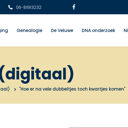
06-81913232
ging
Genealogie
De Veluwe
DNA onderzoek
N
(digitaal)
taal)
"Hoe er na vele dubbeltjes toch kwartjes komen"