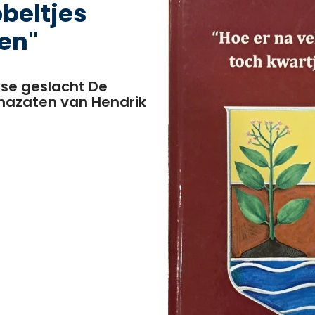
bbeltjes
en"
kse geslacht De
 nazaten van Hendrik