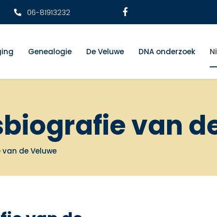
06-81913232
ging
Genealogie
De Veluwe
DNA onderzoek
N
biografie van d
 van de Veluwe