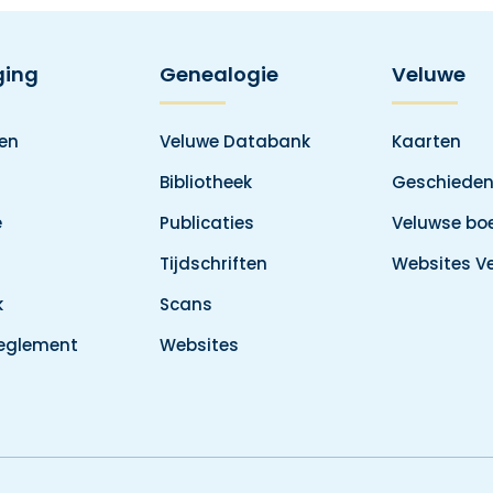
ging
Genealogie
Veluwe
den
Veluwe Databank
Kaarten
Bibliotheek
Geschieden
e
Publicaties
Veluwse boe
Tijdschriften
Websites V
k
Scans
reglement
Websites