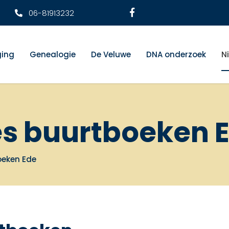
06-81913232
ging
Genealogie
De Veluwe
DNA onderzoek
N
es buurtboeken 
oeken Ede