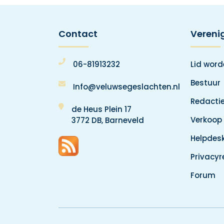
Contact
Vereni
06-81913232
Lid wor
Bestuur
Info@veluwsegeslachten.nl
Redacti
de Heus Plein 17
Verkoop
3772 DB, Barneveld
Helpdes
Privacy
Forum