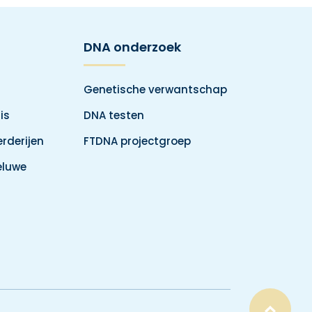
DNA onderzoek
Genetische verwantschap
is
DNA testen
rderijen
FTDNA projectgroep
eluwe
Top