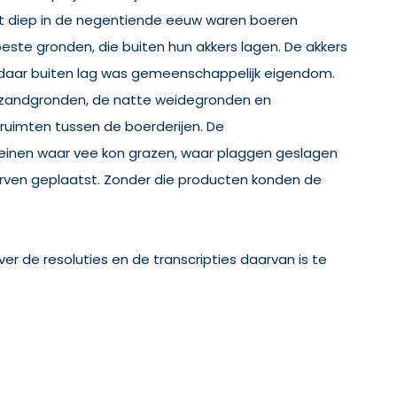
ot diep in de negentiende eeuw waren boeren
ste gronden, die buiten hun akkers lagen. De akkers
 daar buiten lag was gemeenschappelijk eigendom.
 zandgronden, de natte weidegronden en
ruimten tussen de boerderijen. De
einen waar vee kon grazen, waar plaggen geslagen
orven geplaatst. Zonder die producten konden de
r de resoluties en de transcripties daarvan is te