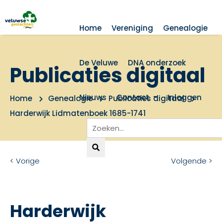
Home
Vereniging
Genealogie
De Veluwe
DNA onderzoek
Publicaties digitaal
Nieuws
Contact
Inloggen
Home
Genealogie
Publicaties digitaal
Harderwijk Lidmatenboek 1685-1741
< Vorige
Volgende >
Harderwijk