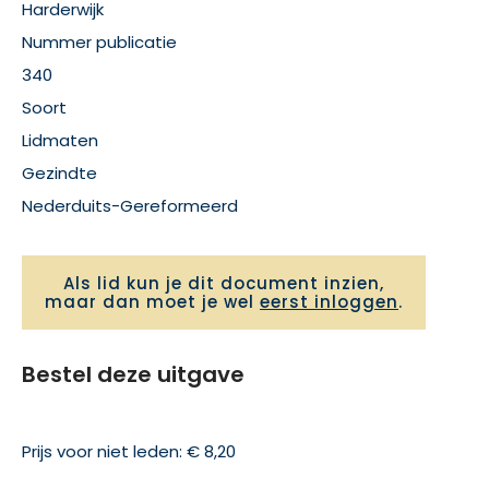
Harderwijk
Nummer publicatie
340
Soort
Lidmaten
Gezindte
Nederduits-Gereformeerd
Als lid kun je dit document inzien,
maar dan moet je wel
eerst inloggen
.
Bestel deze uitgave
Prijs voor niet leden: € 8,20