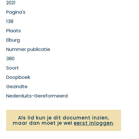
2021
Pagina's
138
Plaats
Elburg
Nummer publicatie
380
Soort
Doopboek
Gezindte
Nederduits-Gereformeerd
Als lid kun je dit document inzien,
maar dan moet je wel
eerst inloggen
.