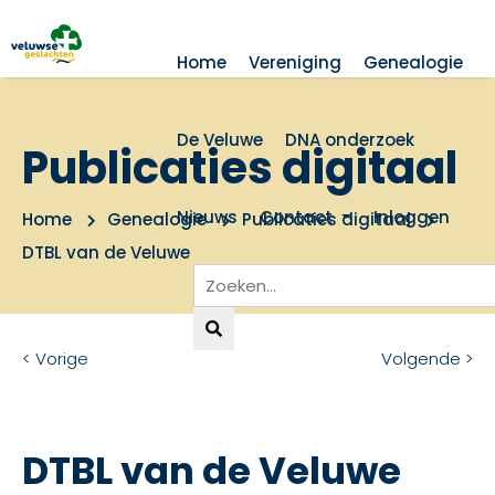
Home
Vereniging
Genealogie
De Veluwe
DNA onderzoek
Publicaties digitaal
Nieuws
Contact
Inloggen
Home
Genealogie
Publicaties digitaal
DTBL van de Veluwe
< Vorige
Volgende >
DTBL van de Veluwe