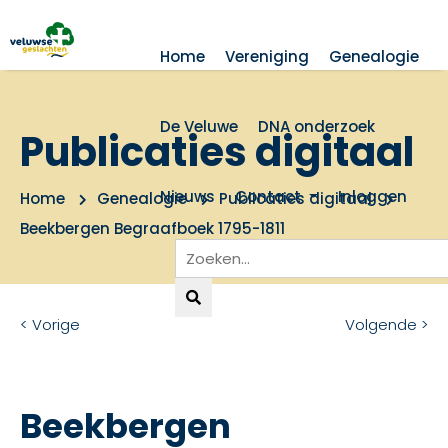
Home
Vereniging
Genealogie
De Veluwe
DNA onderzoek
Publicaties digitaal
Nieuws
Contact
Inloggen
Home
Genealogie
Publicaties digitaal
Beekbergen Begraafboek 1795-1811
< Vorige
Volgende >
Beekbergen